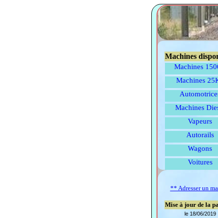
Machines dispon
Machines 15
Machines 25
Automotrice
Machines Die
Vapeurs
Autorails
Wagons
Voitures
** Adresser un ma
Mise à jour de la p
le 18/06/2019