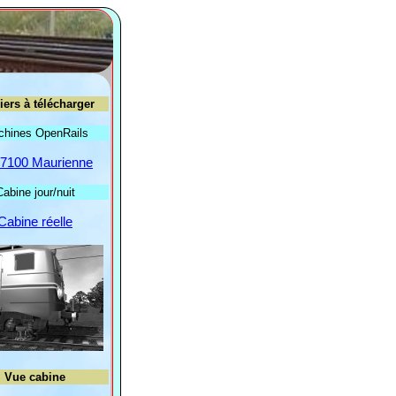
iers à télécharger
hines OpenRails
7100 Maurienne
Cabine jour/nuit
Cabine réelle
Vue cabine