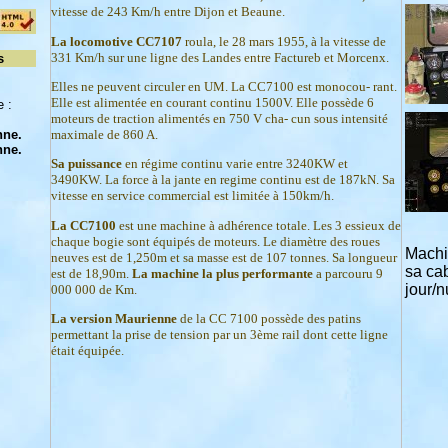
vitesse de 243 Km/h entre Dijon et Beaune.
La locomotive CC7107
roula, le 28 mars 1955, à la vitesse de
331 Km/h sur une ligne des Landes entre Factureb et Morcenx.
s
Elles ne peuvent circuler en UM. La CC7100 est monocou- rant.
Elle est alimentée en courant continu 1500V. Elle possède 6
 :
moteurs de traction alimentés en 750 V cha- cun sous intensité
maximale de 860 A.
nne.
nne.
Sa puissance
en régime continu varie entre 3240KW et
3490KW. La force à la jante en regime continu est de 187kN. Sa
vitesse en service commercial est limitée à 150km/h.
La CC7100
est une machine à adhérence totale. Les 3 essieux de
chaque bogie sont équipés de moteurs. Le diamètre des roues
Machi
neuves est de 1,250m et sa masse est de 107 tonnes. Sa longueur
sa cab
est de 18,90m.
La machine la plus performante
a parcouru 9
jour/nu
000 000 de Km.
La version Maurienne
de la CC 7100 possède des patins
permettant la prise de tension par un 3ème rail dont cette ligne
était équipée.