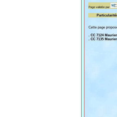
Page validée par
Particularité
Cette page propose
. CC 7124 Maurie
. CC 7135 Maurie