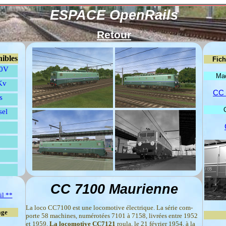
ESPACE OpenRails
Retour
ibles
Fich
00V
Mac
Kv
CC 
s
sel
CC 7100 Maurienne
il **
La loco CC7100 est une locomotive électrique. La série com-
age
porte 58 machines, numérotées 7101 à 7158, livrées entre 1952
et 1959.
La locomotive CC7121
roula, le 21 février 1954, à la