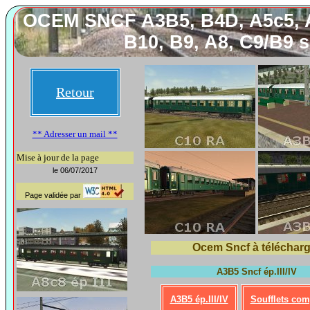
OCEM SNCF A3B5, B4D, A5c5, A
B10, B9, A8, C9/B9 s
Retour
** Adresser un mail **
Mise à jour de la page
le 06/07/2017
Page validée par
Ocem Sncf à télécharg
A3B5 Sncf ép.III/IV
A3B5 ép.III/IV
Soufflets com