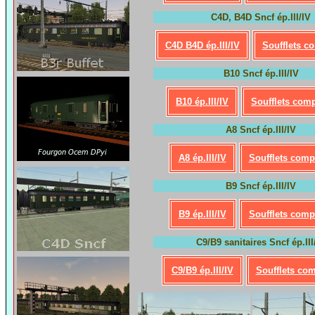
C4D, B4D Sncf ép.III/IV
C4D B4D ép.III/IV
Soufflets c
B10 Sncf ép.III/IV
B10 ép.III/IV
Soufflets comp
A8 Sncf ép.III/IV
A8 ép.III/IV
Soufflets comp
B9 Sncf ép.III/IV
B9 ép.III/IV
Soufflets comp
C9/B9 sanitaires Sncf ép.III
C9/B9 ép.III/IV
Soufflets com